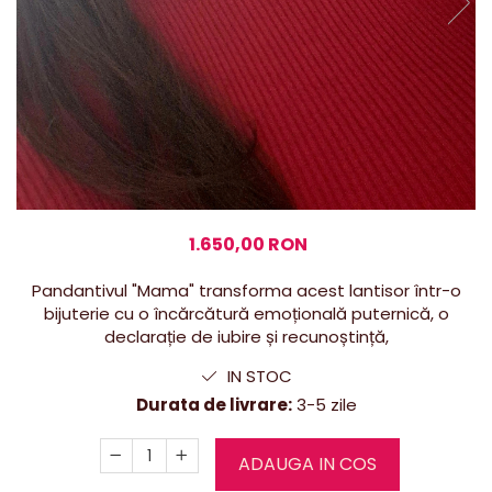
1.650,00 RON
Pandantivul "Mama" transforma acest lantisor într-o
bijuterie cu o încărcătură emoțională puternică, o
declarație de iubire și recunoștință,
IN STOC
Durata de livrare:
3-5 zile
ADAUGA IN COS