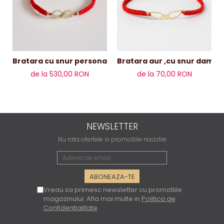
Bratara aur ,cu
Bratara cu snur personalizata infinit și bile de aur 14k
de la 530,00 RON
de la 70,00 RON
NEWSLETTER
Nu rata ofertele si promotiile noastre
Vreau sa primesc newsletter cu promotiile
magazinului. Afla mai multe in
Politica de
Confidentialitate