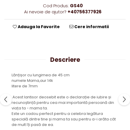
Cod Produs:
GS40
Ai nevoie de ajutor?
+40756377926
Adauga la Favorite
Cere informatii
Descriere
Lănțișor cu lungimea de 45 cm
numele Mama,aur 14k
litere de 7mm
Acest lantisor deosebit este o declarație de iubire și
recunoștință pentru cea mai importantă persoană din
viața ta - mama ta.
Este un cadou perfect pentru a celebra legătura
specială dintre tine și mama ta sau pentru a-i arăta cât
de mult îți pasă de ea.