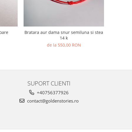
k,soare
Bratara aur dama snur semiluna si stea
14 k
de la 550,00 RON
SUPORT CLIENTI
+40756377926
contact@goldenstories.ro