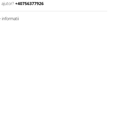
 ajutor?
+40756377926
informatii