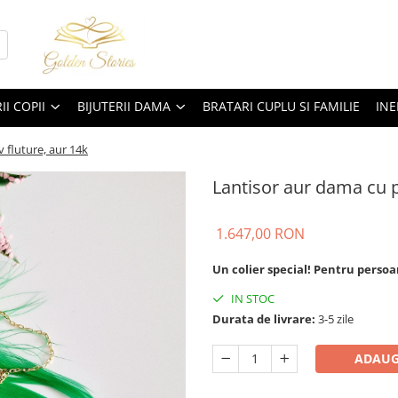
II COPII
BIJUTERII DAMA
BRATARI CUPLU SI FAMILIE
INE
 fluture, aur 14k
Lantisor aur dama cu p
1.647,00 RON
Un colier special! Pentru persoa
IN STOC
Durata de livrare:
3-5 zile
ADAUG