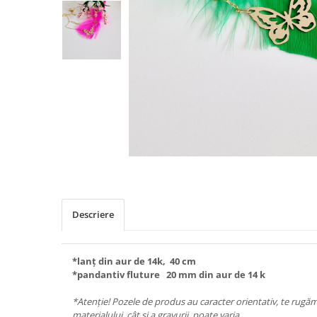
Descriere
*lanț din aur de 14k, 40 cm
*
pandantiv fluture 20 mm din aur de 14 k
*Atenție! Pozele de produs au caracter orientativ, te rugăm 
materialului, cât și a gravurii, poate varia.