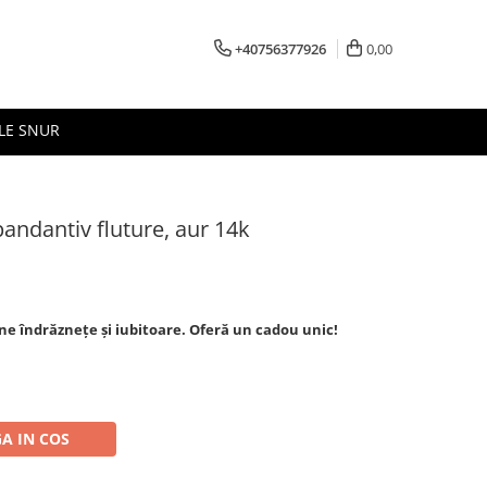
+40756377926
0,00
LE SNUR
andantiv fluture, aur 14k
ne îndrăznețe și iubitoare. Oferă un cadou unic!
A IN COS