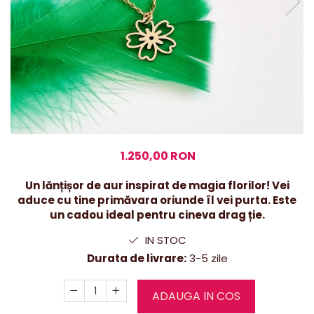
1.250,00 RON
Un lănțișor de aur inspirat de magia florilor! Vei
aduce cu tine primăvara oriunde îl vei purta. Este
un cadou ideal pentru cineva drag ție.
IN STOC
Durata de livrare:
3-5 zile
ADAUGA IN COS