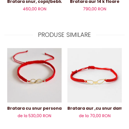
Bratara snur, copii/beblusi/adult , floare aur
Bratara aur 14 k floare
460,00 RON
790,00 RON
PRODUSE SIMILARE
Bratara aur ,cu
Bratara cu snur personalizata infinit și bile de aur 14k
de la 530,00 RON
de la 70,00 RON