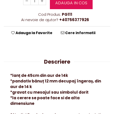
ADAUGA IN COS
Cod Produs:
PG111
Ai nevoie de ajutor?
+40756377926
Adauga la Favorite
Cere informatii
Descriere
*lanț de 45cm din aur de 14k
*pandativ bănuț 12 mm decupaj îngeraș, din
aur de 14 k
*gravat cu mesajul sau simbolul dorit
*la cerere se poate face si de alta
dimensiune