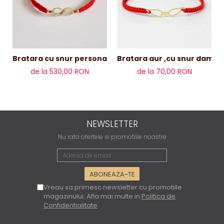
Bratara aur ,cu
Bratara cu snur personalizata infinit și bile de aur 14k
de la 530,00 RON
de la 70,00 RON
NEWSLETTER
Nu rata ofertele si promotiile noastre
Vreau sa primesc newsletter cu promotiile
magazinului. Afla mai multe in
Politica de
Confidentialitate