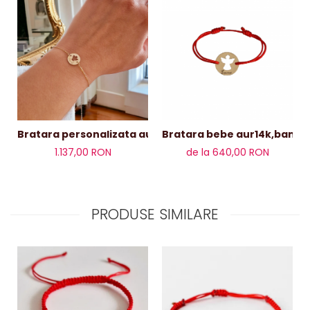
Bratara bebe aur14k,banut 
Bratara personalizata aur decupaj îngeraș
de la 640,00 RON
1.137,00 RON
PRODUSE SIMILARE