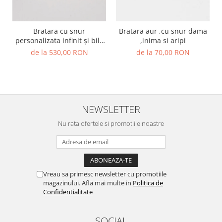
Bratara cu snur
Bratara aur ,cu snur dama
personalizata infinit și bile
,inima si aripi
de aur 14k
de la 530,00 RON
de la 70,00 RON
NEWSLETTER
Nu rata ofertele si promotiile noastre
Vreau sa primesc newsletter cu promotiile
magazinului. Afla mai multe in
Politica de
Confidentialitate
SOCIAL