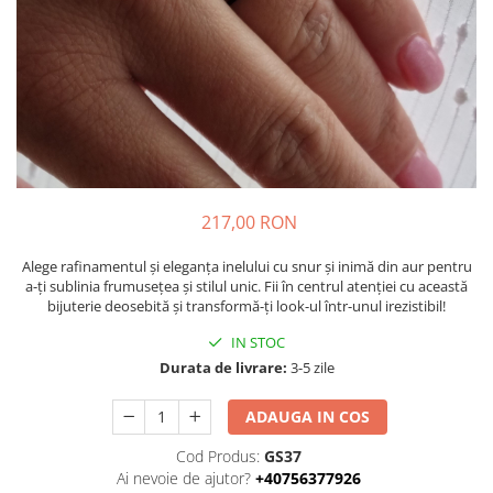
217,00 RON
Alege rafinamentul și eleganța inelului cu snur și inimă din aur pentru
a-ți sublinia frumusețea și stilul unic. Fii în centrul atenției cu această
bijuterie deosebită și transformă-ți look-ul într-unul irezistibil!
IN STOC
Durata de livrare:
3-5 zile
ADAUGA IN COS
Cod Produs:
GS37
Ai nevoie de ajutor?
+40756377926