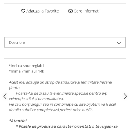
Adauga la Favorite
Cere informatii
Descriere
*Inel cu snur reglabil
*Inima 7mm aur 14k
Acest inel adaugă un strop de strălucire și feminitate fiecărei
ținute.
Poartă-l zi de zi sau la evenimente speciale pentru a-ți
evidenția stilul și personalitatea.
Fie că îl porți singur sau în combinație cu alte bijuterii, va fi acel
detaliu subtil ce completează perfect orice outfit.
*Atentie!
* Pozele de produs au caracter orientativ, te rugăm să