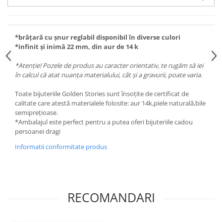
*brățară cu șnur reglabil disponibil în diverse culori
*infinit și inimă 22 mm, din aur de 14 k
*Atenție! Pozele de produs au caracter orientativ, te rugăm să iei
în calcul că atat nuanța materialului, cât și a gravurii, poate varia.
Toate bijuteriile Golden Stories sunt însoțite de certificat de
calitate care atestă materialele folosite: aur 14k,piele naturală,bile
semiprețioase.
*Ambalajul este perfect pentru a putea oferi bijuteriile cadou
persoanei dragi
Informatii conformitate produs
RECOMANDARI