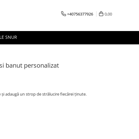
+40756377926
0,00
LE SNUR
si banut personalizat
și adaugă un strop de strălucire fiecărei ținute.