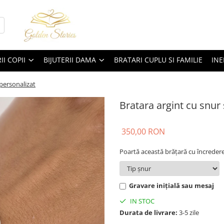
II COPII
BIJUTERII DAMA
BRATARI CUPLU SI FAMILIE
INE
 personalizat
Bratara argint cu snur 
350,00 RON
Poartă această brățară cu încredere 
Gravare inițială sau mesaj
IN STOC
Durata de livrare:
3-5 zile