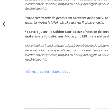
evenimentele speciale, brățara cu banuț din argint va aduce
fiecărei apariții.
*Atenție! Pozele de produs au caracter orientativ, te 
nuanța materialului, cât și a gravurii, poate varia.
*Toate bijuteriile Golden Stories sunt însoțite de cert
materialele folosite: aur 14k, argint 925 ,piele natura
Materialul de înaltă calitate asigură durabilitate și rezistenț
de această bijuterie specială pentru mult timp. Fie că o porț
evenimentele speciale, brățara cu banuț din argint va aduce
fiecărei apariții.
Informatii conformitate produs