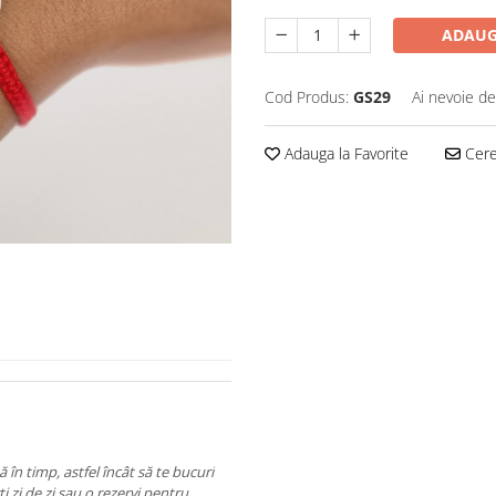
ADAUG
Cod Produs:
GS29
Ai nevoie de
Adauga la Favorite
Cere 
ă în timp, astfel încât să te bucuri
i zi de zi sau o rezervi pentru