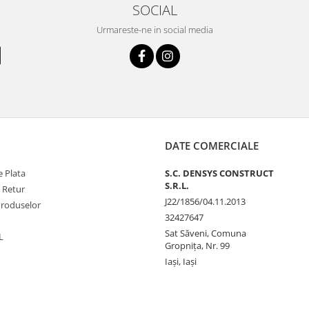
SOCIAL
Urmareste-ne in social media
DATE COMERCIALE
 Plata
S.C. DENSYS CONSTRUCT
S.R.L.
e Retur
J22/1856/04.11.2013
Produselor
32427647
Sat Săveni, Comuna
L
Gropnița, Nr. 99
Iași, Iași