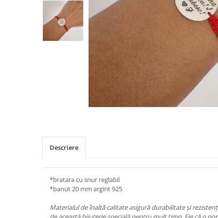
Descriere
*bratara cu snur reglabil
*banut 20 mm argint 925
Materialul de înaltă calitate asigură durabilitate și rezistenț
de această bijuterie specială pentru mult timp. Fie că o porț