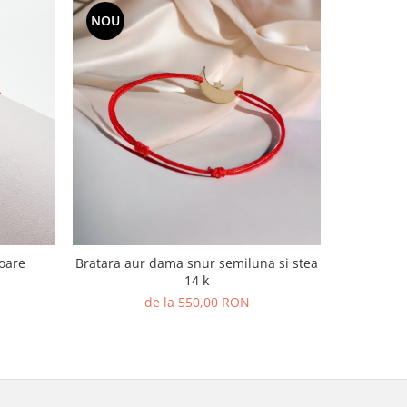
NOU
k,soare
Bratara aur dama snur semiluna si stea
14 k
de la 550,00 RON