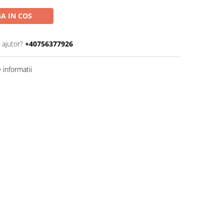
A IN COS
 ajutor?
+40756377926
informatii