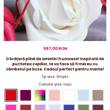
567,00 RON
O brățară plină de amintiri frumoase! Inspirată de
puritatea copiilor, te va face să fi mereu cu
zâmbetul pe buze. Cadoul perfect pentru mame!
Tip șnur
:
Simplu
Culoare șnur
: roșu