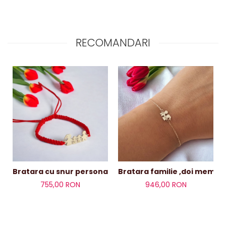
RECOMANDARI
Bratara familie ,doi membrii
Bratara cu snur personalizata familie aur 14 k,4 memb
755,00 RON
946,00 RON