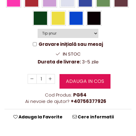
Gravare inițială sau mesaj
IN STOC
Durata de livrare:
3-5 zile
ADAUGA IN COS
Cod Produs:
PG64
Ai nevoie de ajutor?
+40756377926
Adauga la Favorite
Cere informatii