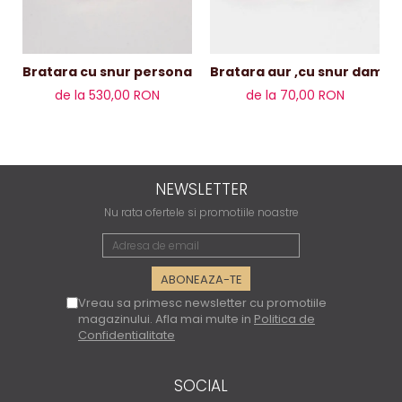
Bratara aur ,cu
Bratara cu snur personalizata infinit și bile de aur 14k
de la 530,00 RON
de la 70,00 RON
NEWSLETTER
Nu rata ofertele si promotiile noastre
Vreau sa primesc newsletter cu promotiile
magazinului. Afla mai multe in
Politica de
Confidentialitate
SOCIAL