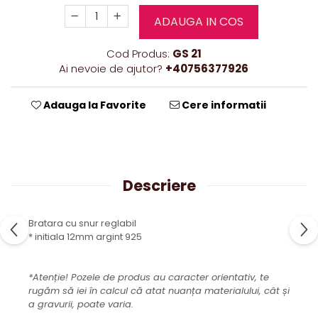
ADAUGA IN COS
Cod Produs:
GS 21
Ai nevoie de ajutor?
+40756377926
Adauga la Favorite
Cere informatii
Descriere
Bratara cu snur reglabil
* initiala 12mm argint 925
*Atenție! Pozele de produs au caracter orientativ, te
rugăm să iei în calcul că atat nuanța materialului, cât și
a gravurii, poate varia.