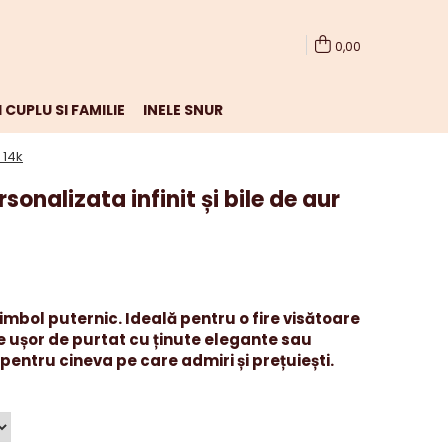
0,00
 CUPLU SI FAMILIE
INELE SNUR
 14k
sonalizata infinit și bile de aur
imbol puternic. Ideală pentru o fire visătoare
te ușor de purtat cu ținute elegante sau
entru cineva pe care admiri și prețuiești.