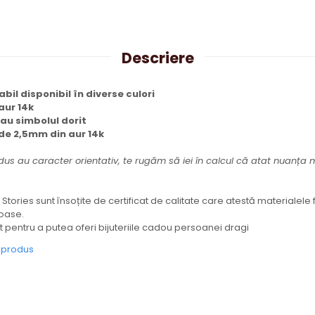
Descriere
abil disponibil în diverse culori
aur 14k
au simbolul dorit
 de 2,5mm din aur 14k
dus au caracter orientativ, te rugăm să iei în calcul că atat nuanța ma
 Stories sunt însoțite de certificat de calitate care atestă materialele f
ioase.
 pentru a putea oferi bijuteriile cadou persoanei dragi
e produs