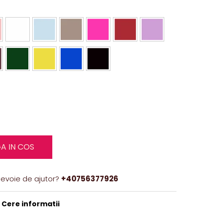
A IN COS
nevoie de ajutor?
+40756377926
Cere informatii