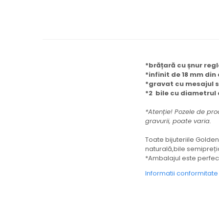
*brățară cu șnur regl
*infinit de 18 mm din 
*gravat cu mesajul s
*2 bile cu diametrul
*Atenție! Pozele de pro
gravurii, poate varia.
Toate bijuteriile Golden
naturală,bile semipreț
*Ambalajul este perfect
Informatii conformitat