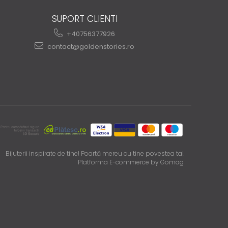
SUPORT CLIENTI
+40756377926
contact@goldenstories.ro
Bijuterii inspirate de tine! Poartă mereu cu tine povestea ta!
Platforma E-commerce by Gomag