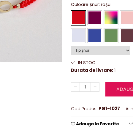
Culoare șnur
: roșu
IN STOC
Durata de livrare:
1
ADAUG
Cod Produs:
PG1-1027
Ai 
Adauga la Favorite