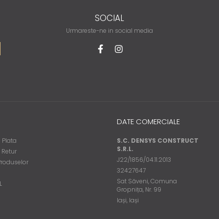
SOCIAL
Urmareste-ne in social media
DATE COMERCIALE
 Plata
S.C. DENSYS CONSTRUCT
S.R.L.
e Retur
J22/1856/04.11.2013
Produselor
32427647
Sat Săveni, Comuna
L
Gropnița, Nr. 99
Iași, Iași