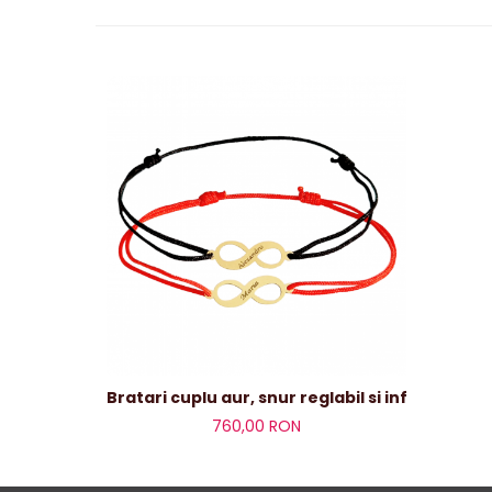
Bratari cuplu aur, snur reglabil si infinit 18mm
760,00 RON