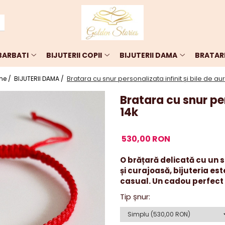
 BARBATI
BIJUTERII COPII
BIJUTERII DAMA
BRATARI
Bratara cu snur personalizata infinit și bile de aur
me /
BIJUTERII DAMA /
Bratara cu snur per
14k
530,00 RON
O brățară delicată cu un s
și curajoasă, bijuteria es
casual. Un cadou perfect p
Tip șnur
: