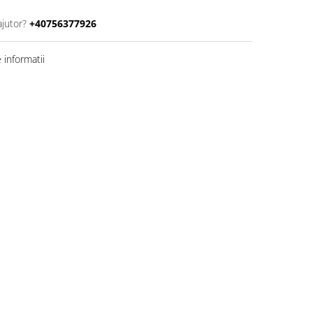
ajutor?
+40756377926
informatii