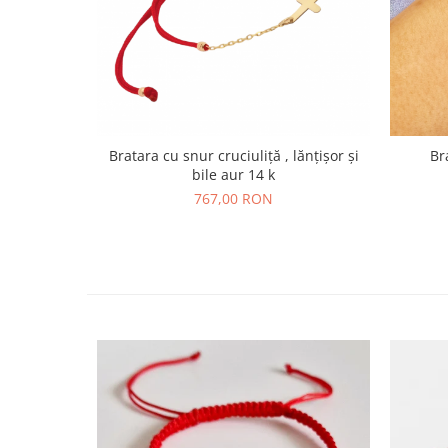
Bratara cu snur cruciuliță , lănțișor și
bile aur 14 k
767,00 RON