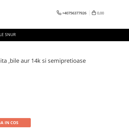
+40756377926
0,00
LE SNUR
ita ,bile aur 14k si semipretioase
A IN COS