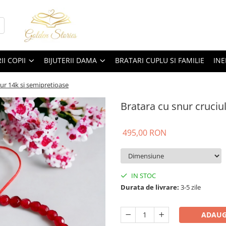
II COPII
BIJUTERII DAMA
BRATARI CUPLU SI FAMILIE
INE
 aur 14k si semipretioase
Bratara cu snur cruciul
495,00 RON
IN STOC
Durata de livrare:
3-5 zile
ADAUG