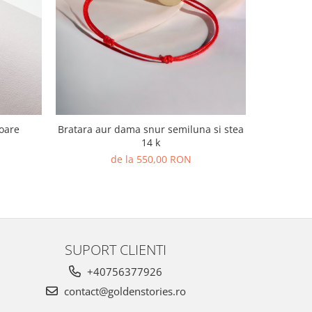
k,soare
Bratara aur dama snur semiluna si stea
14 k
de la 550,00 RON
SUPORT CLIENTI
+40756377926
contact@goldenstories.ro