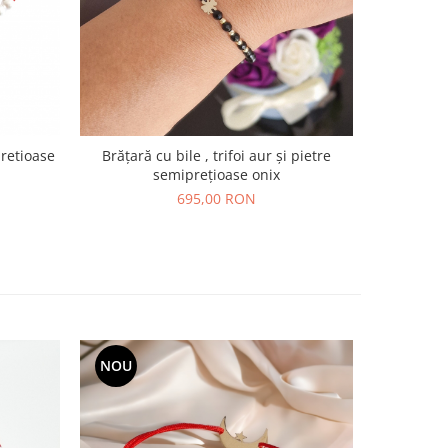
retioase
Brățară cu bile , trifoi aur și pietre
Bratara pesonalizata, banut ,bile aur si
semiprețioase onix
695,00 RON
NOU