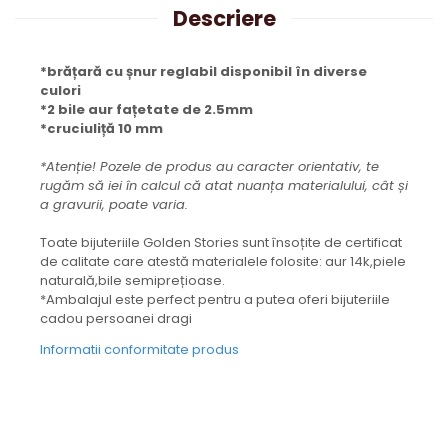
Descriere
*brățară cu șnur reglabil disponibil în diverse
culori
*2 bile aur fațetate de 2.5mm
*cruciuliță 10 mm
*Atenție! Pozele de produs au caracter orientativ, te
rugăm să iei în calcul că atat nuanța materialului, cât și
a gravurii, poate varia.
Toate bijuteriile Golden Stories sunt însoțite de certificat
de calitate care atestă materialele folosite: aur 14k,piele
naturală,bile semiprețioase.
*Ambalajul este perfect pentru a putea oferi bijuteriile
cadou persoanei dragi
Informatii conformitate produs