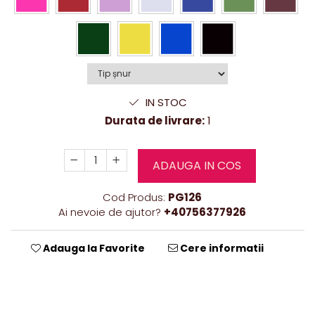
IN STOC
Durata de livrare:
1
ADAUGA IN COS
Cod Produs:
PG126
Ai nevoie de ajutor?
+40756377926
Adauga la Favorite
Cere informatii