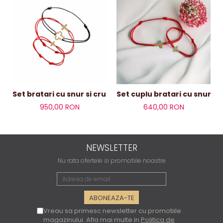
Set bratari cu snur si cruciulita
Set cuplu bratari cu snur si 
950,00 RON
640,00 RON
NEWSLETTER
Nu rata ofertele si promotiile noastre
Vreau sa primesc newsletter cu promotiile
magazinului. Afla mai multe in
Politica de