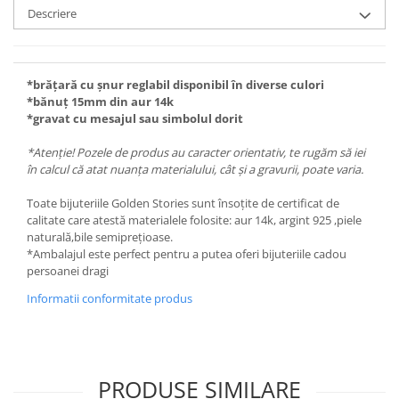
Descriere
*brățară cu șnur reglabil disponibil în diverse culori
*bănuț 15mm din aur 14k
*gravat cu mesajul sau simbolul dorit
*Atenție! Pozele de produs au caracter orientativ, te rugăm să iei
în calcul că atat nuanța materialului, cât și a gravurii, poate varia.
Toate bijuteriile Golden Stories sunt însoțite de certificat de
calitate care atestă materialele folosite: aur 14k, argint 925 ,piele
naturală,bile semiprețioase.
*Ambalajul este perfect pentru a putea oferi bijuteriile cadou
persoanei dragi
Informatii conformitate produs
PRODUSE SIMILARE