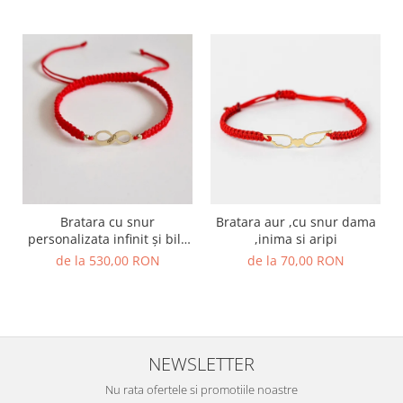
Bratara cu snur
Bratara aur ,cu snur dama
personalizata infinit și bile
,inima si aripi
de aur 14k
de la 530,00 RON
de la 70,00 RON
NEWSLETTER
Nu rata ofertele si promotiile noastre