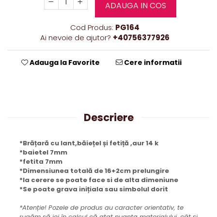
ADAUGA IN COS
Cod Produs:
PG164
Ai nevoie de ajutor?
+40756377926
Adauga la Favorite
Cere informatii
Descriere
*Brățară cu lant,băiețel și fetiță ,aur 14 k
*baietel 7mm
*fetita 7mm
*Dimensiunea totală de 16+2cm prelungire
*la cerere se poate face si de alta dimeniune
*Se poate grava inițiala sau simbolul dorit
*Atenție! Pozele de produs au caracter orientativ, te
rugăm să iei în calcul că atat nuanța materialului, cât și