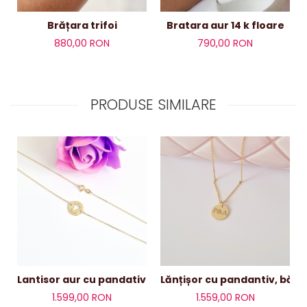
Brățara trifoi
Bratara aur 14 k floare
880,00 RON
790,00 RON
PRODUSE SIMILARE
Lantisor aur cu pandativ banut 12mm personalizat
Lănțișor cu pandantiv, bănu
1.599,00 RON
1.559,00 RON