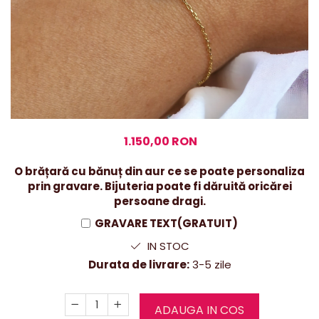
1.150,00 RON
O brățară cu bănuț din aur ce se poate personaliza
prin gravare. Bijuteria poate fi dăruită oricărei
persoane dragi.
GRAVARE TEXT(GRATUIT)
IN STOC
Durata de livrare:
3-5 zile
ADAUGA IN COS