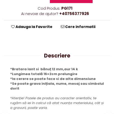
Cod Produs:
PG171
Ai nevoie de ajutor?
+40756377926
Adauga la Favorite
Cere informatii
Descriere
*Bratara lant si bănuț 12 mm,aur 14 k
*Lungimea totală 16+2cm prelungire
*la cerere se poate face si de alta dimensiune
*Se poate grava inițiala, nume, mesaj sau simbolul
dorit
*Atenție! Pozele de produs au caracter orientativ, te
rugăm să iei în calcul că atat nuanța materialului, cât și
a gravurii, poate varia.