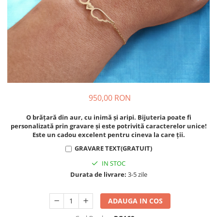
950,00 RON
O brățară din aur, cu inimă și aripi. Bijuteria poate fi
personalizată prin gravare și este potrivită caracterelor unice!
Este un cadou excelent pentru cineva la care ții.
GRAVARE TEXT(GRATUIT)
IN STOC
Durata de livrare:
3-5 zile
ADAUGA IN COS