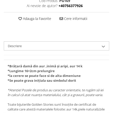
Cod Produs:
PG169
Ai nevoie de ajutor?
+40756377926
Adauga la Favorite
Cere informatii
Descriere
*Brățară damă din aur ,inimă și aripi, aur 14 k
*Lungime 16+2cm prelungire
*la cerere se poate face si de alta dimeniune
*Se poate grava inițiala sau simbolul dorit
*Atenție! Pozele de produs au caracter orientativ, te rugăm să iei
în calcul că atat nuanța materialului, cât și a gravurii, poate varia.
Toate bijuteriile Golden Stories sunt însoțite de certificat de
calitate care atestă materialele folosite: aur 14k,piele naturală,bile