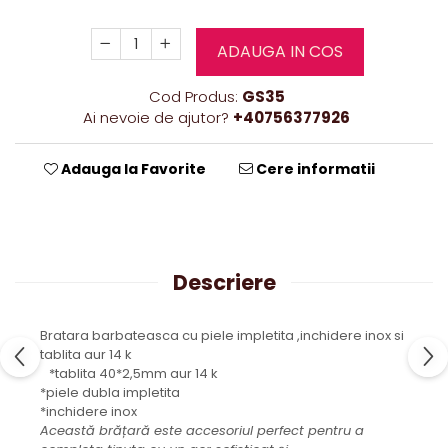
ADAUGA IN COS
Cod Produs:
GS35
Ai nevoie de ajutor?
+40756377926
Adauga la Favorite
Cere informatii
Descriere
Bratara barbateasca cu piele impletita ,inchidere inox si
tablita aur 14 k
*tablita 40*2,5mm aur 14 k
*piele dubla impletita
*inchidere inox
Această brățară este accesoriul perfect pentru a