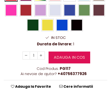
IN STOC
Durata de livrare:
1
ADAUGA IN COS
Cod Produs:
PG117
Ai nevoie de ajutor?
+40756377926
Adauga la Favorite
Cere informatii