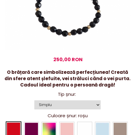
250,00 RON
O brățară care simbolizează perfecțiunea! Creată
din sfere atent șlefuite, vei străluci când o vei purta.
Cadoul ideal pentru o persoană dragă!
Tip șnur
:
Culoare șnur
: roșu