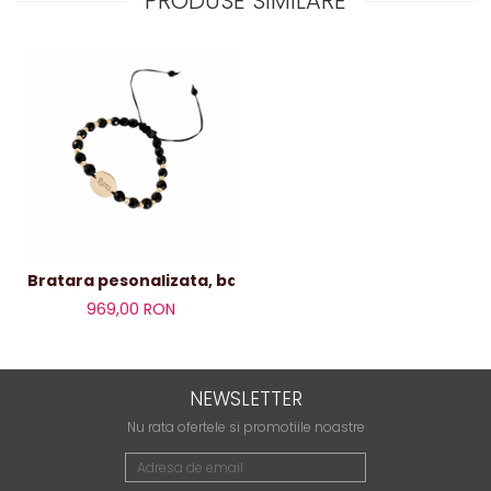
PRODUSE SIMILARE
Bratara pesonalizata, banut ,bile aur si onix
969,00 RON
NEWSLETTER
Nu rata ofertele si promotiile noastre