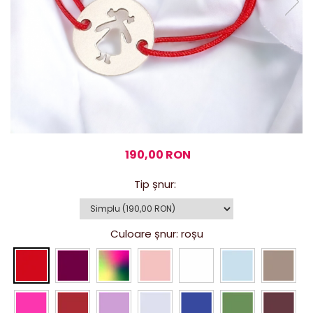
190,00 RON
Tip șnur
:
Culoare șnur
: roșu