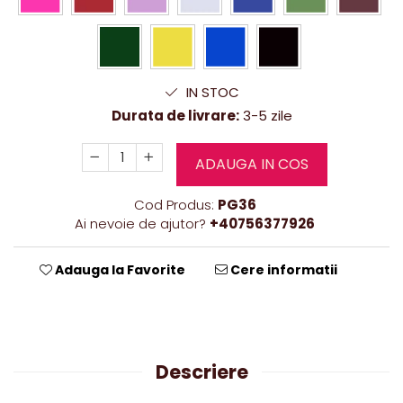
IN STOC
Durata de livrare:
3-5 zile
ADAUGA IN COS
Cod Produs:
PG36
Ai nevoie de ajutor?
+40756377926
Adauga la Favorite
Cere informatii
Descriere