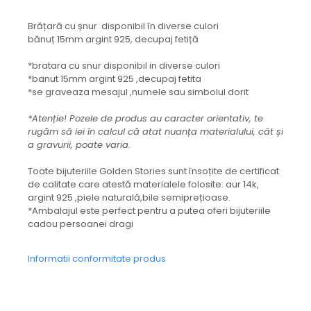
Brățară cu șnur disponibil în diverse culori
bănuț 15mm argint 925, decupaj fetiță
*bratara cu snur disponibil in diverse culori
*banut 15mm argint 925 ,decupaj fetita
*se graveaza mesajul ,numele sau simbolul dorit
*Atenție! Pozele de produs au caracter orientativ, te
rugăm să iei în calcul că atat nuanța materialului, cât și
a gravurii, poate varia.
Toate bijuteriile Golden Stories sunt însoțite de certificat
de calitate care atestă materialele folosite: aur 14k,
argint 925 ,piele naturală,bile semiprețioase.
*Ambalajul este perfect pentru a putea oferi bijuteriile
cadou persoanei dragi
Informatii conformitate produs