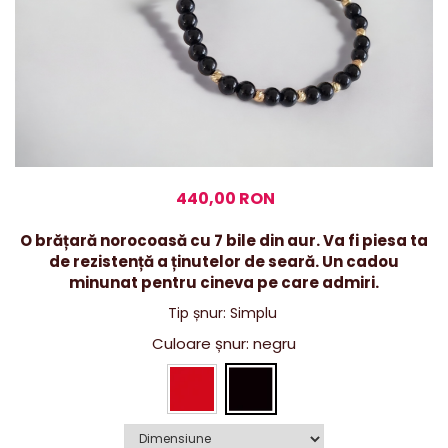
440,00 RON
O brățară norocoasă cu 7 bile din aur. Va fi piesa ta
de rezistență a ținutelor de seară. Un cadou
minunat pentru cineva pe care admiri.
Tip șnur
:
Simplu
Culoare șnur
: negru