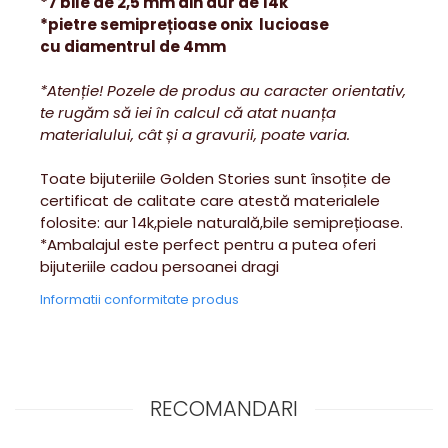
*7 bile de 2,5 mm din aur de 14k
*pietre semiprețioase onix lucioase
cu diamentrul de 4mm
*Atenție! Pozele de produs au caracter orientativ,
te rugăm să iei în calcul că atat nuanța
materialului, cât și a gravurii, poate varia.
Toate bijuteriile Golden Stories sunt însoțite de
certificat de calitate care atestă materialele
folosite: aur 14k,piele naturală,bile semiprețioase.
*Ambalajul este perfect pentru a putea oferi
bijuteriile cadou persoanei dragi
Informatii conformitate produs
RECOMANDARI