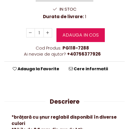
IN STOC
Durata de livrare:
1
ADAUGA IN COS
Cod Produs:
PG118-7288
Ai nevoie de ajutor?
+40756377926
Adauga la Favorite
Cere informatii
Descriere
*brățară cu șnur reglabil disponibil în diverse
culori