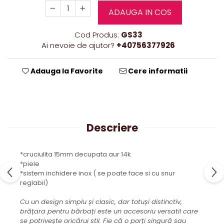
ADAUGA IN COS
Cod Produs:
GS33
Ai nevoie de ajutor?
+40756377926
Adauga la Favorite
Cere informatii
Descriere
*cruciulita 15mm decupata aur 14k
*piele
*sistem inchidere inox ( se poate face si cu snur
reglabil)
Cu un design simplu și clasic, dar totuși distinctiv,
brățara pentru bărbați este un accesoriu versatil care
se potrivește oricărui stil. Fie că o porți singură sau