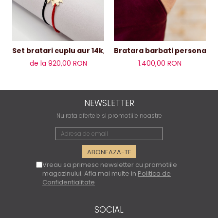
Set bratari cuplu aur 14k,soare
de la 920,00 RON
1.400,00 RON
NEWSLETTER
Nu rata ofertele si promotiile noastre
Vreau sa primesc newsletter cu promotiile
magazinului. Afla mai multe in
Politica de
Confidentialitate
SOCIAL