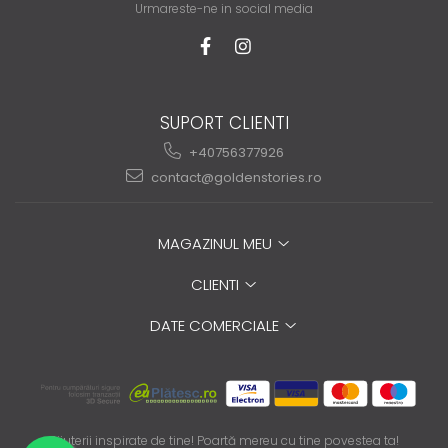
Urmareste-ne in social media
SUPORT CLIENTI
+40756377926
contact@goldenstories.ro
MAGAZINUL MEU
CLIENTI
DATE COMERCIALE
Bijuterii inspirate de tine! Poartă mereu cu tine povestea ta!