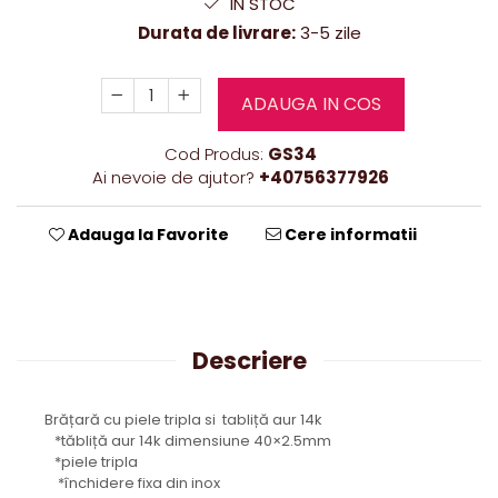
IN STOC
Durata de livrare:
3-5 zile
ADAUGA IN COS
Cod Produs:
GS34
Ai nevoie de ajutor?
+40756377926
Adauga la Favorite
Cere informatii
Descriere
Brățară cu piele tripla si tabliță aur 14k
*tăbliță aur 14k dimensiune 40×2.5mm
*piele tripla
*închidere fixa din inox