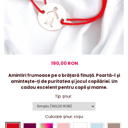
190,00 RON
Amintiri frumoase pe o brățară finuță. Poartă-l și
amintește-ți de puritatea și jocul copilăriei. Un
cadou excelent pentru copii și mame.
Tip șnur
:
Culoare șnur
: roșu