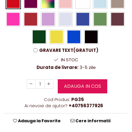
GRAVARE TEXT(GRATUIT)
IN STOC
Durata de livrare:
3-5 zile
ADAUGA IN COS
Cod Produs:
PG35
Ai nevoie de ajutor?
+40756377926
Adauga la Favorite
Cere informatii