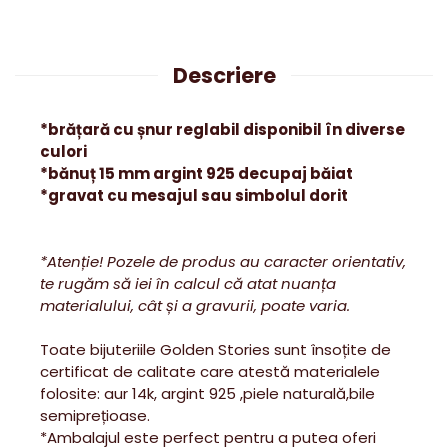
Descriere
*brățară cu șnur reglabil disponibil în diverse
culori
*bănuț 15 mm argint 925 decupaj băiat
*gravat cu mesajul sau simbolul dorit
*Atenție! Pozele de produs au caracter orientativ,
te rugăm să iei în calcul că atat nuanța
materialului, cât și a gravurii, poate varia.
Toate bijuteriile Golden Stories sunt însoțite de
certificat de calitate care atestă materialele
folosite: aur 14k, argint 925 ,piele naturală,bile
semiprețioase.
*Ambalajul este perfect pentru a putea oferi