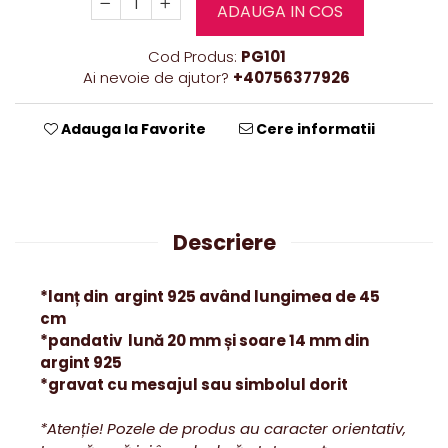
ADAUGA IN COS
Cod Produs:
PG101
Ai nevoie de ajutor?
+40756377926
Adauga la Favorite
Cere informatii
Descriere
*lanț din argint 925 având lungimea de 45
cm
*pandativ lună 20 mm și soare 14 mm din
argint 925
*gravat cu mesajul sau simbolul dorit
*Atenție! Pozele de produs au caracter orientativ,