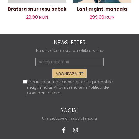
Bratara snur rosu bebelusi/copii/adulti
Lant argint ,mandala
29,00 RON
299,00 RON
NEWSLETTER
Nu rata ofertele si promotiile noastre
Vreau sa primesc newsletter cu promotiile
magazinului. Afla mai multe in
Politica de
Confidentialitate
SOCIAL
Urmareste-ne in social media